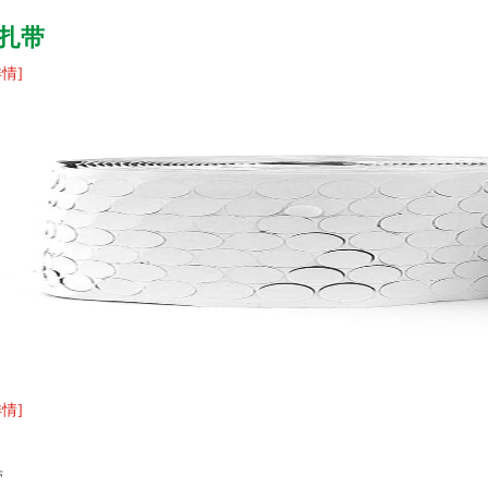
扎带
情]
情]