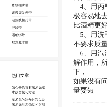
4、用丙
货物捆绑带
蝴蝶型发卷带
极容易地
电源线捆扎带
比酒精更
理线带
5、用洗
运动绑带
不要求质
尼龙魔术贴
6、用汽
解作用，
下，
热门文章
如果没有
怎么去除背胶魔术贴胶
量要短
水残留技巧方法
魔术贴的制作过程以及
魔术贴剥离强度和剪切