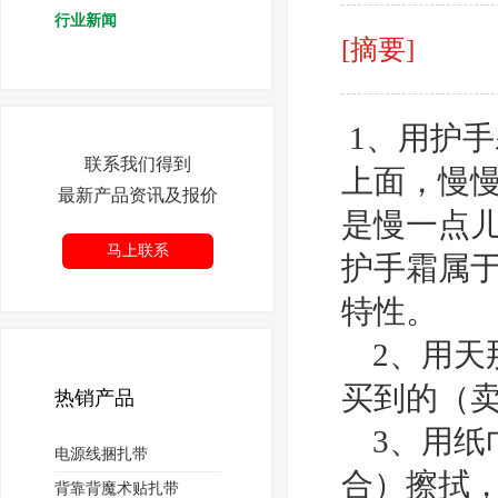
行业新闻
[摘要]
1、用护
联系我们得到
上面，慢
最新产品资讯及报价
是慢一点
马上联系
护手霜属
特性。
2、用天
买到的（
热销产品
3、用纸
电源线捆扎带
合）擦拭
背靠背魔术贴扎带