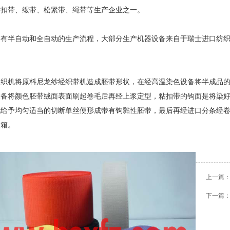
粘扣带、缎带、松紧带、绳带等生产企业之一。
半自动和全自动的生产流程，大部分生产机器设备来自于瑞士进口纺织
机将原料尼龙纱经织带机造成胚带形状，在经高温染色设备将半成品的
设备将颜色胚带绒面表面刷起卷毛后再经上浆定型，粘扣带的钩面是将染
机给予均匀适当的切断单丝便形成带有钩黏性胚带，最后再经进口分条经
装箱。
上一篇
下一篇