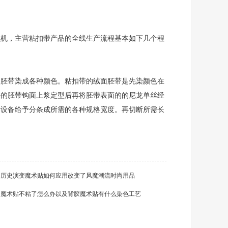
机，主营粘扣带产品的全线生产流程基本如下几个程
胚带染成各种颜色。粘扣带的绒面胚带是先染颜色在
好的胚带钩面上浆定型后再将胚带表面的的尼龙单丝经
卷设备给予分条成所需的各种规格宽度。再切断所需长
：
历史演变魔术贴如何应用改变了风魔潮流时尚用品
：
魔术贴不粘了怎么办以及背胶魔术贴有什么染色工艺