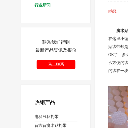
行业新闻
[摘要]
魔术
在这里小
联系我们得到
贴绑带却
最新产品资讯及报价
OK了，多
么方便的
马上联系
的绑在一
热销产品
电源线捆扎带
背靠背魔术贴扎带