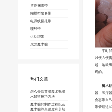
货物捆绑带
蝴蝶型发卷带
电源线捆扎带
理线带
运动绑带
尼龙魔术贴
平时我们
以便方便
起，这款
观的。
热门文章
魔术
怎么去除背胶魔术贴胶
器、医疗
水残留技巧方法
会忘带自
魔术贴的制作过程以及
带管理这
魔术贴剥离强度和剪切