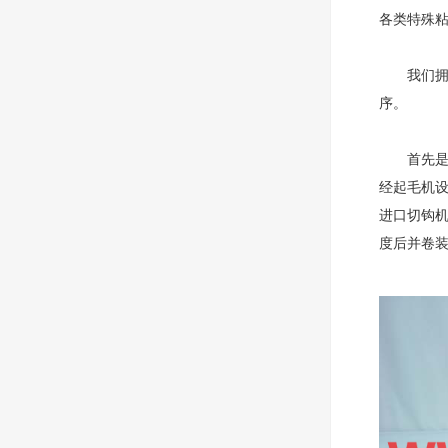
各类特殊
我们拥有
序。
首先是织
经起毛机
进口切钩
度后并卷